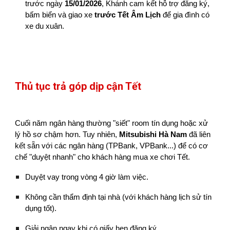
trước ngày
15/01/2026
, Khánh cam kết hỗ trợ đăng ký,
bấm biển và giao xe
trước Tết Âm Lịch
để gia đình có
xe du xuân.
Thủ tục trả góp dịp cận Tết
Cuối năm ngân hàng thường "siết" room tín dụng hoặc xử
lý hồ sơ chậm hơn. Tuy nhiên,
Mitsubishi Hà Nam
đã liên
kết sẵn với các ngân hàng (TPBank, VPBank...) để có cơ
chế "duyệt nhanh" cho khách hàng mua xe chơi Tết.
Duyệt vay trong vòng 4 giờ làm việc.
Không cần thẩm định tại nhà (với khách hàng lịch sử tín
dụng tốt).
Giải ngân ngay khi có giấy hẹn đăng ký.