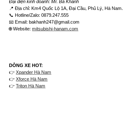
Đại diện kinh doanh: Mr. Bá Khánh
📍 Địa chỉ: Km4 Quốc Lộ 1A, Đại Cầu, Phủ Lý, Hà Nam.
📞 Hotline/Zalo: 0879.247.555
📧 Email: bakhanh247@gmail.com
🌐 Website:
mitsubishi-hanam.com
​DÒNG XE HOT:
👉
Xpander Hà Nam
👉
Xforce Hà Nam
👉
Triton Hà Nam